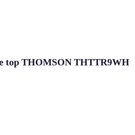
 table top THOMSON THTTR9WH