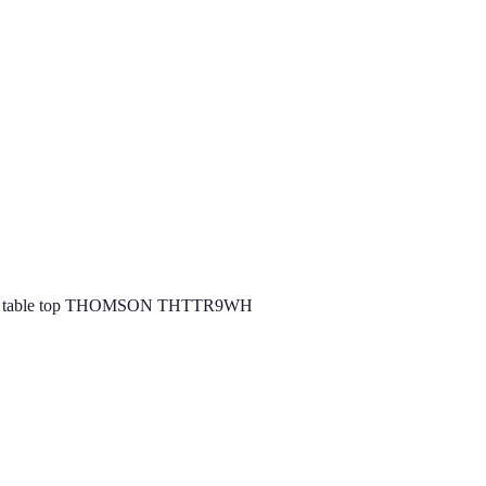
09 L table top THOMSON THTTR9WH