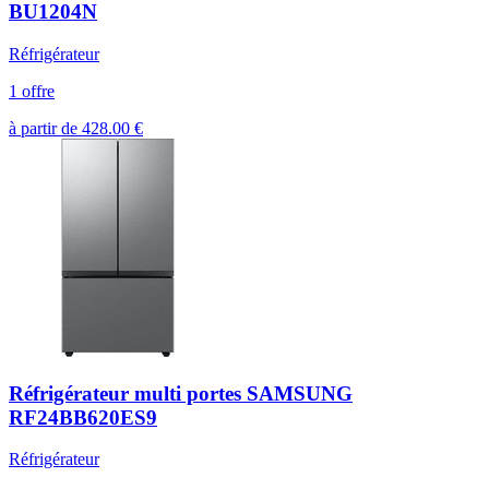
BU1204N
Réfrigérateur
1 offre
à partir de
428.00
€
Réfrigérateur multi portes SAMSUNG
RF24BB620ES9
Réfrigérateur