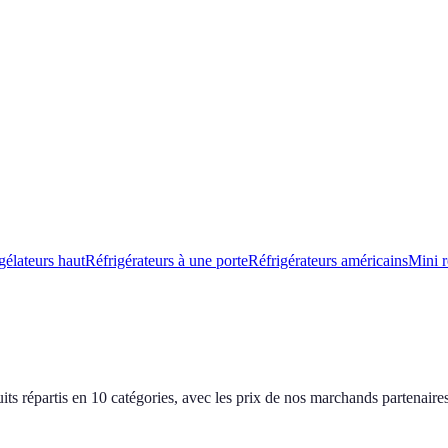
gélateurs haut
Réfrigérateurs à une porte
Réfrigérateurs américains
Mini r
s répartis en 10 catégories, avec les prix de nos marchands partenaires