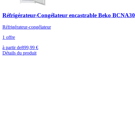
Réfrigérateur-Congélateur encastrable Beko BCNA
Réfrigérateur-congélateur
1
offre
à partir de
899,99
€
Détails du produit