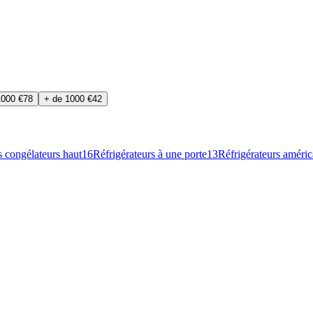
1000 €
78
+ de 1000 €
42
s congélateurs haut
16
Réfrigérateurs à une porte
13
Réfrigérateurs améric