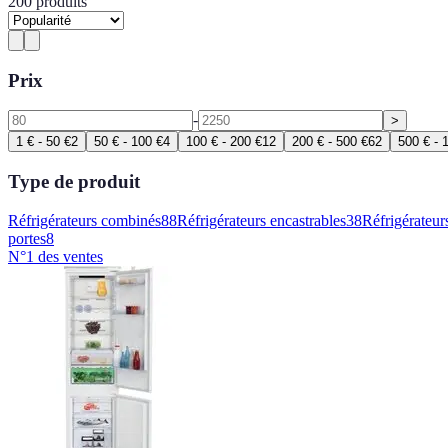
200
produits
Prix
-
>
1 € - 50 €
2
50 € - 100 €
4
100 € - 200 €
12
200 € - 500 €
62
500 € - 
Type de produit
Réfrigérateurs combinés
88
Réfrigérateurs encastrables
38
Réfrigérateur
portes
8
N°1 des ventes