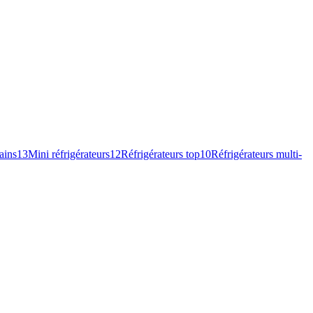
ains
13
Mini réfrigérateurs
12
Réfrigérateurs top
10
Réfrigérateurs multi-