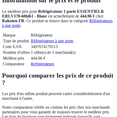
Informations sur le prix et le produit
Le meilleur prix pour
Réfrigérateur 1 porte ESSENTIELB
ERLV170-60hib1 - Blanc
est actuellement
de
444,96 €
chez
Rakuten FR
.
Ce produit se trouve dans la catégorie
Réfrigérateurs
à une porte
.
Marque
Réfrigérateur
Type de produit
Réfrigérateurs à une porte
Code EAN
3497674179113
Nombre d'offres
1 offre(s) de 1 marchand(s)
Meilleur prix
444,96
€
Comparateur
Refrigerateurs
Pourquoi comparer les prix de ce produit
?
Les prix d'un même produit peuvent varier considérablement d'un
marchand à l'autre.
Notre comparateur vérifie en continu les prix chez nos marchands
partenaires pour vous garantir de toujours trouver le meilleur prix.
Les frais de livraison sont également indiqués lorsqu'ils sont