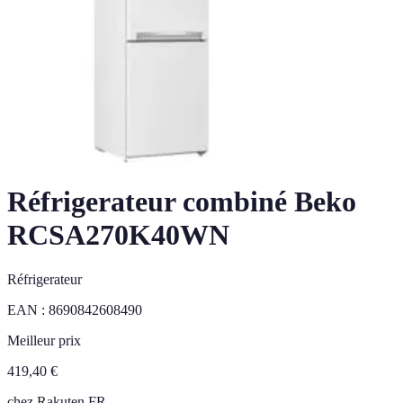
Réfrigerateur combiné Beko
RCSA270K40WN
Réfrigerateur
EAN :
8690842608490
Meilleur prix
419,40
€
chez
Rakuten FR