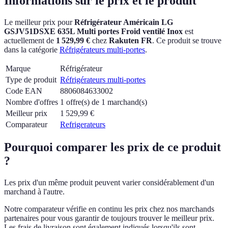
Informations sur le prix et le produit
Le meilleur prix pour
Réfrigérateur Américain LG
GSJV51DSXE 635L Multi portes Froid ventilé Inox
est
actuellement
de
1 529,99 €
chez
Rakuten FR
.
Ce produit se trouve
dans la catégorie
Réfrigérateurs multi-portes
.
Marque
Réfrigérateur
Type de produit
Réfrigérateurs multi-portes
Code EAN
8806084633002
Nombre d'offres
1 offre(s) de 1 marchand(s)
Meilleur prix
1 529,99
€
Comparateur
Refrigerateurs
Pourquoi comparer les prix de ce produit
?
Les prix d'un même produit peuvent varier considérablement d'un
marchand à l'autre.
Notre comparateur vérifie en continu les prix chez nos marchands
partenaires pour vous garantir de toujours trouver le meilleur prix.
Les frais de livraison sont également indiqués lorsqu'ils sont