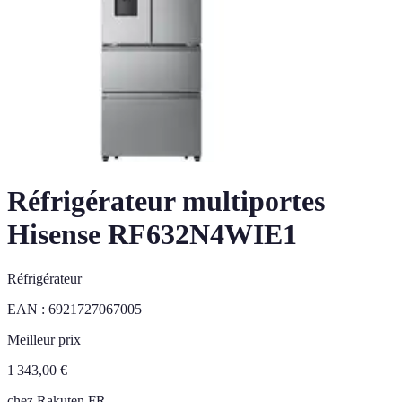
Réfrigérateur multiportes
Hisense RF632N4WIE1
Réfrigérateur
EAN :
6921727067005
Meilleur prix
1 343,00
€
chez
Rakuten FR