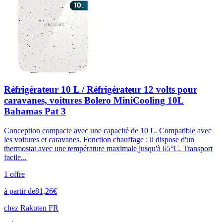
Réfrigérateur 10 L / Réfrigérateur 12 volts pour
caravanes, voitures Bolero MiniCooling 10L
Bahamas Pat 3
Conception compacte avec une capacité de 10 L. Compatible avec
les voitures et caravanes. Fonction chauffage : il dispose d'un
thermostat avec une température maximale jusqu'à 65°C. Transport
facile...
1
offre
à partir de
81,26
€
chez
Rakuten FR