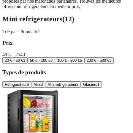
proposés par nos marchands partenaires. Trouvez les meilleures
offres mini réfrigérateurs au meilleur prix.
Mini réfrigérateurs
(
12
)
Trié par :
Popularité
Prix
49
€
—
254
€
20 € - 50 €
1
50 € - 100 €
3
100 € - 200 €
5
200 € - 500 €
3
Types de produits
Réfrigérateur
6
Mini
3
Mini-réfrigérateur
2
Glacière
1