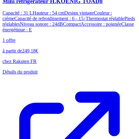
Mini réfrigérateur H.KOENIG TOAD8
Capacité : 31 LHauteur : 54 cmDesign vintageCouleur :
crèmeCapacité de refroidissement : 6 - 15¿Thermostat réglablePieds
réglablesNiveau sonore : 24dBCompactAccessoire : poignéeClasse
énergétique : E
1
offre
à partir de
249,18
€
chez
Rakuten FR
Détails du produit