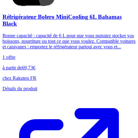
Réfrigérateur Bolero MiniCooling 6L Bahamas
Black
Bonne capacité : capacité de 6 L pour que vous puissiez stocker vos
boissons, nourriture ou tout ce que vous voulez. Compatible voitures
et caravanes : emportez le réfrigérateur partout avec vous et...
1
offre
à partir de
69,73
€
chez
Rakuten FR
Détails du produit