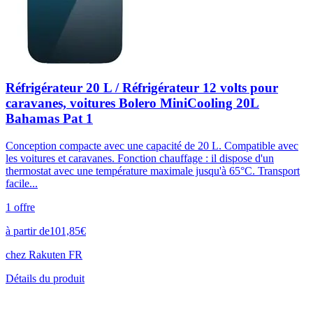
Réfrigérateur 20 L / Réfrigérateur 12 volts pour
caravanes, voitures Bolero MiniCooling 20L
Bahamas Pat 1
Conception compacte avec une capacité de 20 L. Compatible avec
les voitures et caravanes. Fonction chauffage : il dispose d'un
thermostat avec une température maximale jusqu'à 65°C. Transport
facile...
1
offre
à partir de
101,85
€
chez
Rakuten FR
Détails du produit