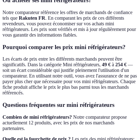
Où acheter ses
mini réfrigérateurs
?
Notre comparateur référence les offres de marchands de confiance
tels que
Rakuten FR
.
En comparant les prix de ces différents
revendeurs, vous pouvez économiser sur vos achats
mini
réfrigérateurs
.
Les prix sont vérifiés et mis à jour régulièrement pour
vous garantir des informations fiables.
Pourquoi comparer les prix
mini réfrigérateurs
?
Les écarts de prix entre les différents marchands peuvent être
significatifs.
Dans la catégorie
Mini réfrigérateurs
,
49
€
à
254
€
—
soit un écart considérable qui justifie pleinement l'utilisation d'un
comparateur.
En utilisant notre outil, vous avez l'assurance de ne pas
payer plus cher que nécessaire pour vos
mini réfrigérateurs
.
Chaque
fiche produit affiche le prix le plus bas parmi tous les marchands
référencés.
Questions fréquentes sur
mini réfrigérateurs
Combien de
mini réfrigérateurs
?
Notre comparateur propose
actuellement
12
produits
, avec les prix de nos marchands
partenaires
.
Quelle est la fourchette de prix ?
Les prix des
mini réfrigérateurs
: