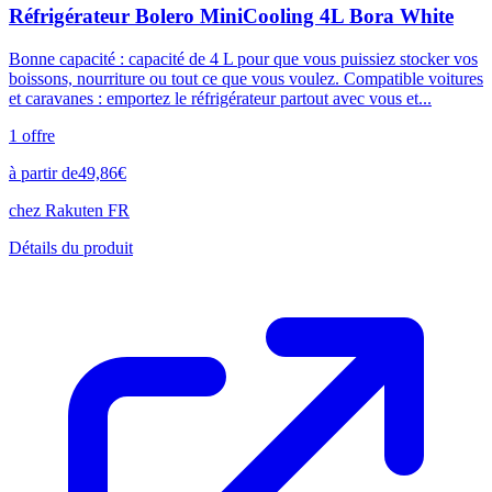
Réfrigérateur Bolero MiniCooling 4L Bora White
Bonne capacité : capacité de 4 L pour que vous puissiez stocker vos
boissons, nourriture ou tout ce que vous voulez. Compatible voitures
et caravanes : emportez le réfrigérateur partout avec vous et...
1
offre
à partir de
49,86
€
chez
Rakuten FR
Détails du produit